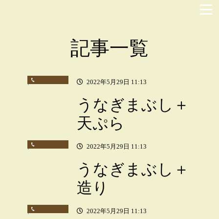
記事一覧
;
2022年5月29日 11:13
うなぎまぶし＋
天ぷら
;
2022年5月29日 11:13
うなぎまぶし＋
造り
;
2022年5月29日 11:13